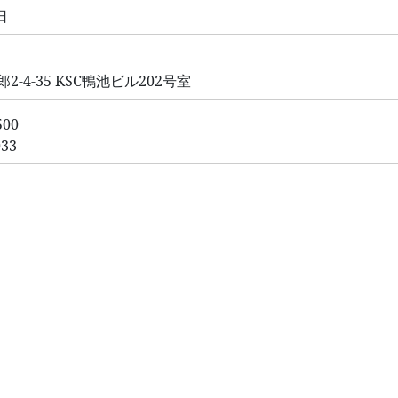
日
4-35 KSC鴨池ビル202号室
500
033