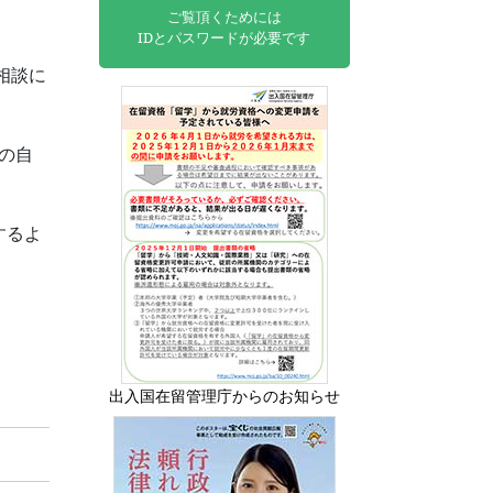
ご覧頂くためには
IDとパスワードが必要です
相談に
士の自
。
するよ
出入国在留管理庁からのお知らせ