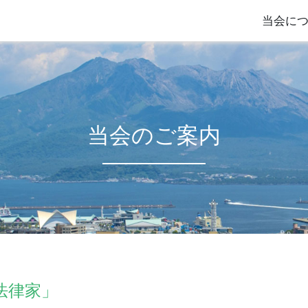
当会に
当会のご案内
法律家」